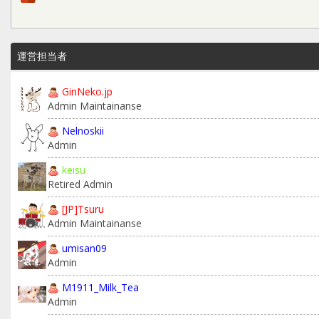
運営担当者
GinNeko.jp
Admin Maintainanse
Nelnoskii
Admin
keisu
Retired Admin
[JP]Tsuru
Admin Maintainanse
umisan09
Admin
M1911_Milk_Tea
Admin