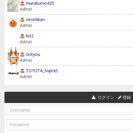
murakumo425
Admin
neomikan
Admin
list2
Admin
Gotyou
Admin
TOYOTA_SupraS
Admin
ログイン
登録