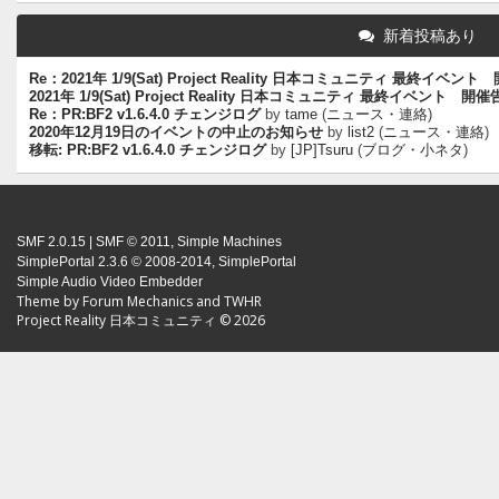
新着投稿あり
Re：2021年 1/9(Sat) Project Reality 日本コミュニティ 最終イベン
2021年 1/9(Sat) Project Reality 日本コミュニティ 最終イベント 開
Re：PR:BF2 v1.6.4.0 チェンジログ
by
tame
(
ニュース・連絡
)
2020年12月19日のイベントの中止のお知らせ
by
list2
(
ニュース・連絡
)
移転: PR:BF2 v1.6.4.0 チェンジログ
by
[JP]Tsuru
(
ブログ・小ネタ
)
SMF 2.0.15
|
SMF © 2011
,
Simple Machines
SimplePortal 2.3.6 © 2008-2014, SimplePortal
Simple Audio Video Embedder
Theme by
Forum Mechanics
and
TWHR
Project Reality 日本コミュニティ © 2026