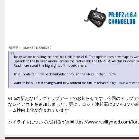
引用元：: Mats391;2208289
Today we are releasing the next big update for v1.6. This update adds new maps as well
upgrade to the Russian arsenal enters the battlefield: The BMP-3M. All this bundled 
Read more about the highlights of this patch
here
.
This update can now be downloaded through the PR Launcher. Enjoy!
Want to help us test changes and new content for future releases?
Sign up as a tester 
v1.6の新たなビッグアップデートのお知らせです．今回のアップ
なレイアウトを追加しました．更に，ロシア連邦軍にBMP-3Mが
ーム性向上化が含まれています．
ハイライトについての詳細は[url=https://www.realitymod.com/forum