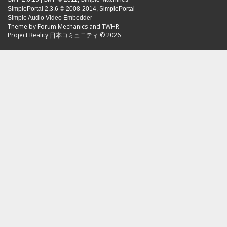
SimplePortal 2.3.6 © 2008-2014, SimplePortal
Simple Audio Video Embedder
Theme by
Forum Mechanics
and
TWHR
Project Reality 日本コミュニティ © 2026