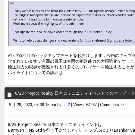
Today we are releasing the third big update for v1.6. This update brings further game
The biggest gameplay change are increase transport capabilities in lots of vehicles. Wi
vehicle limit and put a lot more seats into vehicles.
Read more about the highlights of this patch
here
.
This update can now be downloaded through the PR Launcher. Enjoy!
Want to help us test changes and new content for future releases?
Sign up as a tester 
v1.6の3回目のビッグアップデートをお届けします．今回のアッ
含まれています．今回の目玉は車両の輸送能力の大幅強化です．こ
輸送能力の限界が撤廃されより多くのプレイヤーを輸送することが
ハイライトについての詳細は
...
8/29 Project Reality 日本コミュニティイベントでのマ
８月 29, 2020, 08:38:15 pm by
list2
| Views: 64267 | Comments: 0
8/29 Project Reality 日本コミュニティイベントは、
Bamyan : INS Stdを行う予定でしたが、トラブルによりLashkar Valley 