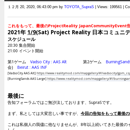
１２月 20, 2020, 06:43:00 pm by
TOYOTA_SupraS
| Views: 199561 | C
これをもって、最後のProjectReality JapanCommunityEv
2021年
1/9
(Sat) Project Reality 日本コ
スケジュール
20:30 集合開始
21:00 イベント開始
第1ゲーム
Vadso City : AAS Alt
第2ゲーム
BurningSands
会)
Beirut : AAS INF
[VadsoCity AAS Alt]
https://www.realitymod.com/mapgallery/#!/vadsocity/gpm_cq
[BurningSands AAS Large]
https://www.realitymod.com/mapgallery/#!/burnings
最後に
告知フォーラムではご無沙汰しております、SupraSです。
まず、私としては大変悲しい事ですが、
今回の告知をもって最後の
これは私個人の我儘に他なりませんが、8年以上続いてきた最後の
しく、