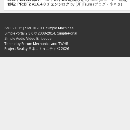
移転: PR:BF2 v1.6.4.0 チェンジログ
by
[JP]Tsuru
(
ブログ・小ネタ
)
SMF 2.0.15
|
SMF © 2011
,
Simple Machines
SimplePortal 2.3.6 © 2008-2014, SimplePortal
Simple Audio Video Embedder
Theme by
Forum Mechanics
and
TWHR
Project Reality 日本コミュニティ © 2026