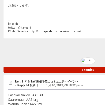
お願いします。
--
ltakeshi
twitter: @ltakeshi
PRMapSelector:
http://prmapselector.herokuapp.com/
akemitu
Re：11/16(Sat)開催予定のコミュニティイベント
«
Reply #4 投稿日：:
１１月 10, 2013, 08:18:32 pm »
Lashkar Valley : AAS Alt
Saaremaa : AAS Lrg
Wanda Shan : AAS Std