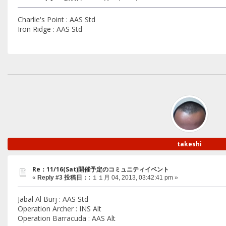
Charlie's Point : AAS Std
Iron Ridge : AAS Std
takeshi
Re：11/16(Sat)開催予定のコミュニティイベント
«
Reply #3 投稿日：:
１１月 04, 2013, 03:42:41 pm »
Jabal Al Burj : AAS Std
Operation Archer : INS Alt
Operation Barracuda : AAS Alt