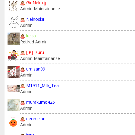
GinNeko.jp
Admin Maintainanse
Nelnoskii
Admin
keisu
Retired Admin
[JP]Tsuru
Admin Maintainanse
umisan09
Admin
M1911_Milk_Tea
Admin
murakumo425
Admin
neomikan
Admin