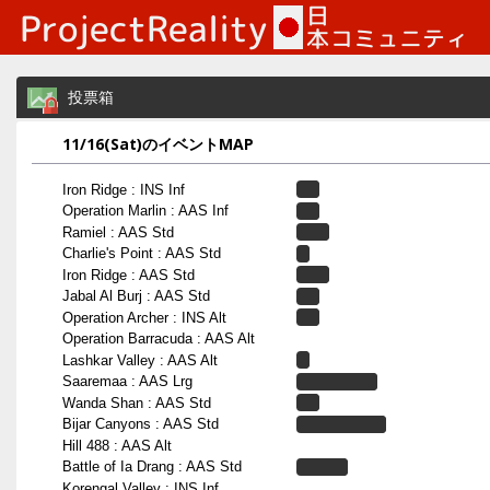
投票箱
11/16(Sat)のイベントMAP
Iron Ridge : INS Inf
Operation Marlin : AAS Inf
Ramiel : AAS Std
Charlie's Point : AAS Std
Iron Ridge : AAS Std
Jabal Al Burj : AAS Std
Operation Archer : INS Alt
Operation Barracuda : AAS Alt
Lashkar Valley : AAS Alt
Saaremaa : AAS Lrg
Wanda Shan : AAS Std
Bijar Canyons : AAS Std
Hill 488 : AAS Alt
Battle of Ia Drang : AAS Std
Korengal Valley : INS Inf