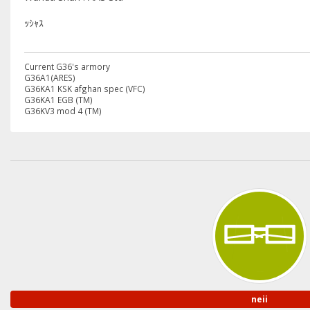
ｯｼｬｽ
Current G36's armory
G36A1(ARES)
G36KA1 KSK afghan spec (VFC)
G36KA1 EGB (TM)
G36KV3 mod 4 (TM)
neii