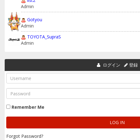
list2
Admin
Gotyou
Admin
TOYOTA_SupraS
Admin
ログイン
登録
Remember Me
Forgot Password?