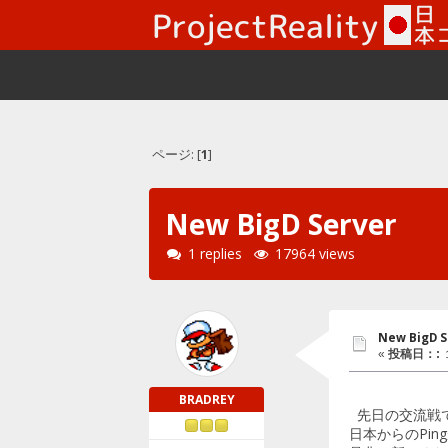
ページ: [
1
]
New BigD Server
1 replies
17964 views
New BigD S
«
投稿日：:
１
BRADREY
先日の交流戦で
日本からのPi