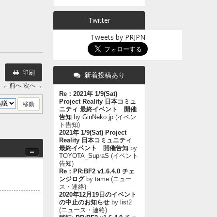
Twitter
Tweets by PRJPN
印刷
新着投稿あり
←前へ
次へ→
Re：2021年 1/9(Sat)
Project Reality 日本コミュ
ニティ 最終イベント 開催
告知
by
GinNeko.jp
(
イベン
ト告知
)
2021年 1/9(Sat) Project
Reality 日本コミュニティ
最終イベント 開催告知
by
TOYOTA_SupraS
(
イベント
告知
)
Re：PR:BF2 v1.6.4.0 チェ
ンジログ
by
tame
(
ニュー
ス・連絡
)
2020年12月19日のイベント
の中止のお知らせ
by
list2
(
ニュース・連絡
)