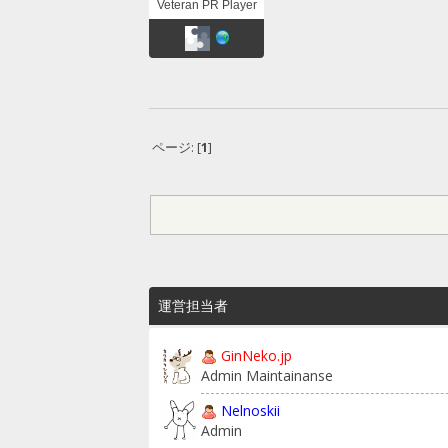
Veteran PR Player
ページ: [
1
]
運営担当者
GinNeko.jp
Admin Maintainanse
Nelnoskii
Admin