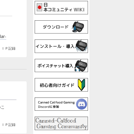
lar-
ＩＰ記録
のこ
ＩＰ記録