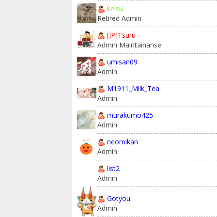
keisu
Retired Admin
[JP]Tsuru
Admin Maintainanse
umisan09
Admin
M1911_Milk_Tea
Admin
murakumo425
Admin
neomikan
Admin
list2
Admin
Gotyou
Admin