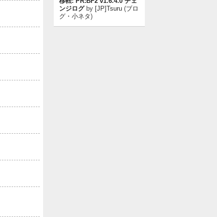
移転: PR:BF2 v1.6.4.0 チェ
ンジログ
by
[JP]Tsuru
(
ブロ
グ・小ネタ
)