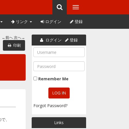
リンク
ログイン
登録
←前へ
次へ→
ログイン
登録
印刷
Remember Me
Forgot Password?
ので、
Links