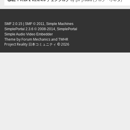
移転: PR:BF2 v1.6.4.0 チェンジログ
by
[JP]Tsuru
(
ブログ・小ネタ
)
SMF 2.0.15
|
SMF © 2011
,
Simple Machines
SimplePortal 2.3.6 © 2008-2014, SimplePortal
Simple Audio Video Embedder
Theme by
Forum Mechanics
and
TWHR
Project Reality 日本コミュニティ © 2026