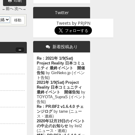
印刷
←前へ
次へ→
Twitter
Tweets by PRJPN
新着投稿あり
Re：2021年 1/9(Sat)
Project Reality 日本コミュ
ニティ 最終イベント 開催
告知
by
GinNeko.jp
(
イベン
ト告知
)
2021年 1/9(Sat) Project
Reality 日本コミュニティ
最終イベント 開催告知
by
TOYOTA_SupraS
(
イベント
告知
)
Re：PR:BF2 v1.6.4.0 チェ
ンジログ
by
tame
(
ニュー
ス・連絡
)
2020年12月19日のイベント
の中止のお知らせ
by
list2
(
ニュース・連絡
)