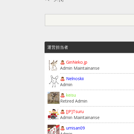
運営担当者
GinNeko.jp
Admin Maintainanse
Nelnoskii
Admin
keisu
Retired Admin
[JP]Tsuru
Admin Maintainanse
umisan09
Admin