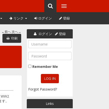
リンク
ログイン
登録
←前へ
次へ→
ログイン
登録
印刷
Remember Me
Forgot Password?
WW2
ます。
Links