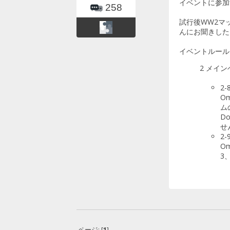
イベントに参加
258
試行後WW2マ
んにお聞きした
イベントルール
2 メイ
2
O
ム
D
せ
2-
O
3
ページ: [
1
]