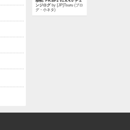
移転: PR:BF2 v1.6.4.0 チェ
ンジログ
by
[JP]Tsuru
(
ブロ
グ・小ネタ
)