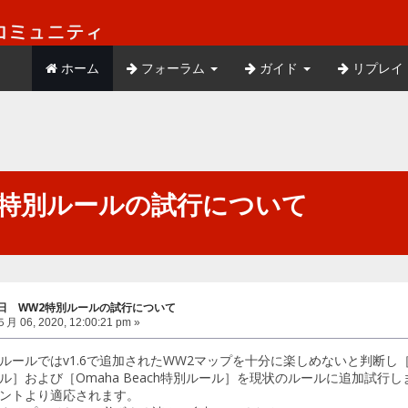
ホーム
フォーラム
ガイド
リプレイ
W2特別ルールの試行について
月6日 WW2特別ルールの試行について
月 06, 2020, 12:00:21 pm »
ルールではv1.6で追加されたWW2マップを十分に楽しめないと判断し［
ル］および［Omaha Beach特別ルール］を現状のルールに追加試行し
ントより適応されます。