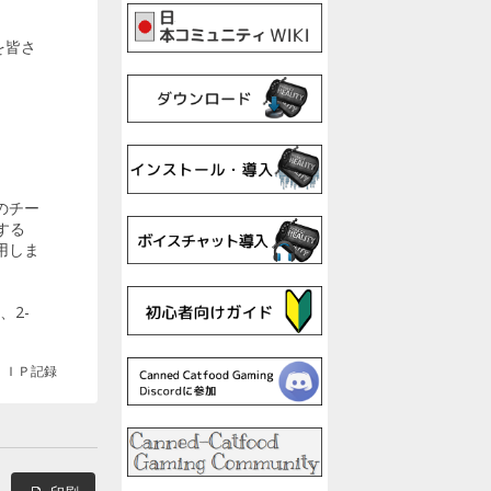
を皆さ
方のチー
する
用しま
、2-
ＩＰ記録