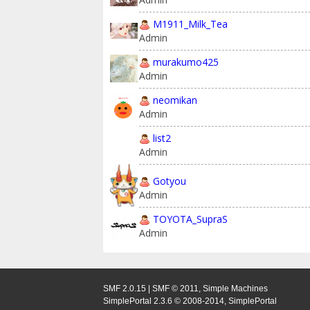
M1911_Milk_Tea
Admin
murakumo425
Admin
neomikan
Admin
list2
Admin
Gotyou
Admin
TOYOTA_SupraS
Admin
SMF 2.0.15
|
SMF © 2011
,
Simple Machines
SimplePortal 2.3.6 © 2008-2014, SimplePortal