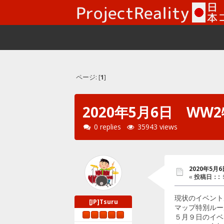
ページ: [
1
]
2020年5月6日 W
0 replies
35943 views
2020年5
«
投稿日：:
５
現状のイベント
[JP]Tsuru
マップ特別ルー
５月９日のイベ