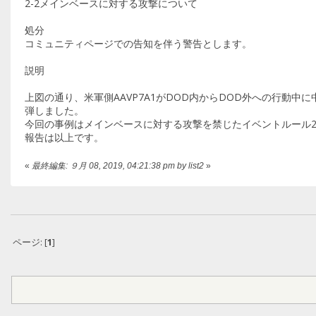
2-2メインベースに対する攻撃について
処分
コミュニティページでの告知を伴う警告とします。
説明
上図の通り、米軍側AAVP7A1がDOD内からDOD外への行動中に中
弾しました。
今回の事例はメインベースに対する攻撃を禁じたイベントルール2
報告は以上です。
«
最終編集: ９月 08, 2019, 04:21:38 pm by list2
»
ページ: [
1
]