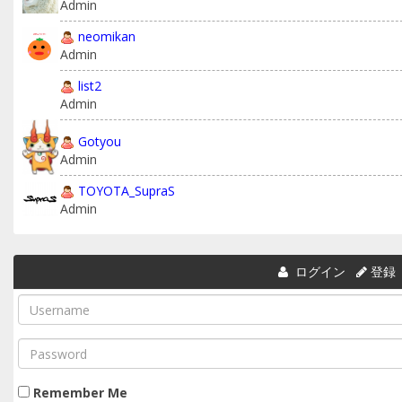
Admin
neomikan
Admin
list2
Admin
Gotyou
Admin
TOYOTA_SupraS
Admin
ログイン
登録
Remember Me