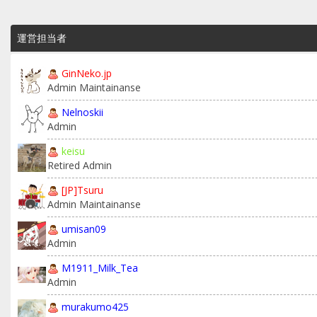
運営担当者
GinNeko.jp
Admin Maintainanse
Nelnoskii
Admin
keisu
Retired Admin
[JP]Tsuru
Admin Maintainanse
umisan09
Admin
M1911_Milk_Tea
Admin
murakumo425