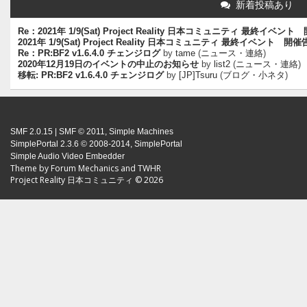
新着投稿あり
Re：2021年 1/9(Sat) Project Reality 日本コミュニティ 最終イベン
2021年 1/9(Sat) Project Reality 日本コミュニティ 最終イベント 開
Re：PR:BF2 v1.6.4.0 チェンジログ
by
tame
(
ニュース・連絡
)
2020年12月19日のイベントの中止のお知らせ
by
list2
(
ニュース・連絡
)
移転: PR:BF2 v1.6.4.0 チェンジログ
by
[JP]Tsuru
(
ブログ・小ネタ
)
SMF 2.0.15
|
SMF © 2011
,
Simple Machines
SimplePortal 2.3.6 © 2008-2014, SimplePortal
Simple Audio Video Embedder
Theme by
Forum Mechanics
and
TWHR
Project Reality 日本コミュニティ © 2026