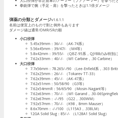
大口径弾が非正規軍のアーマー（プアアーマー）を撃ったと
拳銃弾で腕（手足・肩）を撃ったときは1.1倍ダメージ
弾薬の分類とダメージ
v1.6.1.1
名前は便宜上のもので割と例外もあります
ダメージ値は通常/DMR/SRの順
小口径弾
5.45x39mm：36/-/- （AK-74系）
5.56x45mm：39/47/- （M4等）
5.8x42mm：39/55/- （QBZ-95系，QJY88のみ特
7.62x33mm：40/-/- （M1 Carbine，.30 Carbine）
大口径弾
7.7x56mm：78.265/-/90 （Lee-Enfield系，.303 Brit
7.62x25mm：26/-/- （Tokarev TT-33）
7.62x39mm：45/-/- （AK-47系）
7.62x51mm：50/58/90 （G3等）
7.62x54mmR：56/65/90 （Mosin-Nagant等）
7.62x63mm：70/-/- （M1 Garand，.30-06Springfie
7.62x67mm：-/-/95 （G22，.300WM）
7.92x57mm：70/-/- （K98，8mm Mauser）
8.6x70mm：-/-/100 （L115A3，.338LM）
12GA Solid Slug：85/-/- （L128A1 Solid Slug）