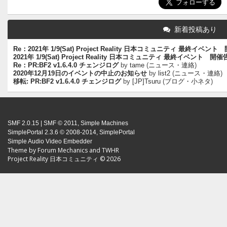
新着投稿あり
Re：2021年 1/9(Sat) Project Reality 日本コミュニティ 最終イベン
2021年 1/9(Sat) Project Reality 日本コミュニティ 最終イベント 開
Re：PR:BF2 v1.6.4.0 チェンジログ
by
tame
(
ニュース・連絡
)
2020年12月19日のイベントの中止のお知らせ
by
list2
(
ニュース・連絡
)
移転: PR:BF2 v1.6.4.0 チェンジログ
by
[JP]Tsuru
(
ブログ・小ネタ
)
SMF 2.0.15
|
SMF © 2011
,
Simple Machines
SimplePortal 2.3.6 © 2008-2014, SimplePortal
Simple Audio Video Embedder
Theme by
Forum Mechanics
and
TWHR
Project Reality 日本コミュニティ © 2026