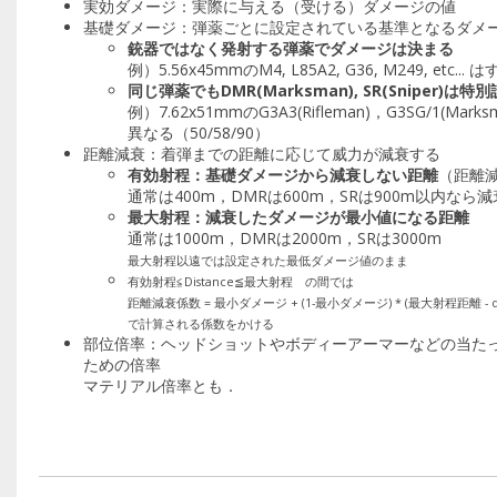
実効ダメージ：実際に与える（受ける）ダメージの値
基礎ダメージ：弾薬ごとに設定されている基準となるダメ
銃器ではなく発射する弾薬でダメージは決まる
例）5.56x45mmのM4, L85A2, G36, M249, etc
同じ弾薬でもDMR(Marksman), SR(Sniper)は特
例）7.62x51mmのG3A3(Rifleman)，G3SG/1(Mark
異なる（50/58/90）
距離減衰：着弾までの距離に応じて威力が減衰する
有効射程：基礎ダメージから減衰しない距離
（距離減
通常は400m，DMRは600m，SRは900m以内なら
最大射程：減衰したダメージが最小値になる距離
通常は1000m，DMRは2000m，SRは3000m
最大射程以遠では設定された最低ダメージ値のまま
有効射程≦Distance≦最大射程 の間では
距離減衰係数 = 最小ダメージ + (1-最小ダメージ) * (最大射程距離 - dis
で計算される係数をかける
部位倍率：ヘッドショットやボディーアーマーなどの当た
ための倍率
マテリアル倍率とも．