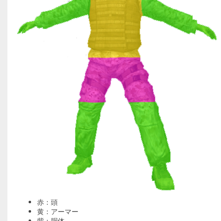
赤：頭
黄：アーマー
紫：胴体