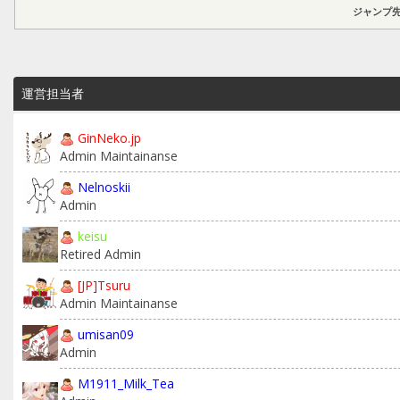
ジャンプ先
運営担当者
GinNeko.jp
Admin Maintainanse
Nelnoskii
Admin
keisu
Retired Admin
[JP]Tsuru
Admin Maintainanse
umisan09
Admin
M1911_Milk_Tea