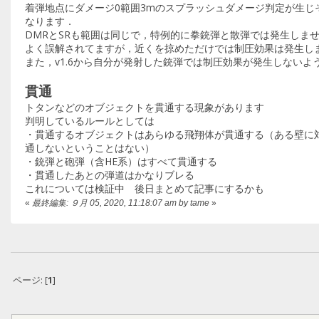
着弾地点にダメージ0範囲3mのスプラッシュダメージ判定が生じ
なります．
DMRとSRも範囲は同じで，特例的に拳銃弾と散弾では発生しま
よく誤解されてますが，近くを掠めただけでは制圧効果は発生し
また，v1.6から自分が発射した銃弾では制圧効果が発生しない
貫通
トタンなどのオブジェクトを貫通する現象があります
判明しているルールとしては
・貫通するオブジェクトはあらゆる飛翔体が貫通する（ある壁に
通しないということはない）
・銃弾と砲弾（含HE系）はすべて貫通する
・貫通したあとの弾道はかなりブレる
これについては検証中 後日まとめて記事にするかも
«
最終編集: ９月 05, 2020, 11:18:07 am by tame
»
ページ: [
1
]