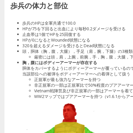
歩兵の体力と部位
歩兵のHPは全軍共通で100.0
HPが75を下回ると出血により毎秒0.2ダメージを受ける
止血帯は1個でHPを25回復する
HPが0になるとWounded状態になる
320を超えるダメージを受けるとDead状態になる
頭，胴体（胸，腹，大腿），手足（肩，腕，下腿）の3種
厳密には頭，肩，上腕，前腕，手，胸，腹，大腿，
胸，腹にはボディーアーマーが存在する
胴体をカバーするようにボディーアーマーが覆っているの
当該部位への被弾をボディーアーマーへの着弾として扱う
正規軍が最も強力なアーマーを持つ
非正規軍の一部は正規軍比で50%程度のプアアーマ
Vietnam戦陣営及び非正規軍の一部はアーマーを着
WW2マップではプアアーマーを持つ（v1.6.1から