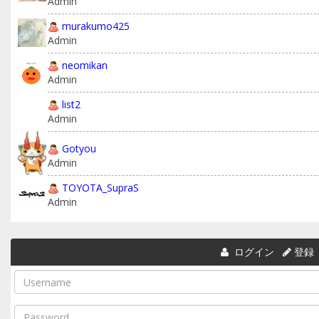
Admin
murakumo425
Admin
neomikan
Admin
list2
Admin
Gotyou
Admin
TOYOTA_SupraS
Admin
ログイン
登録