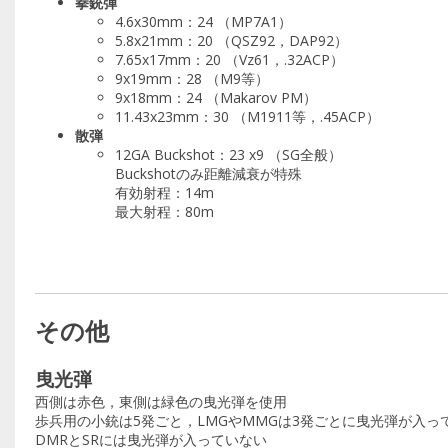
拳銃弾
4.6x30mm：24 （MP7A1）
5.8x21mm：20 （QSZ92，DAP92）
7.65x17mm：20 （Vz61，.32ACP）
9x19mm：28 （M9等）
9x18mm：24 （Makarov PM）
11.43x23mm：30 （M1911等，.45ACP）
散弾
12GA Buckshot：23 x9 （SG全般）
Buckshotのみ距離減衰が特殊
有効射程：14m
最大射程：80m
その他
曳光弾
西側は赤色，東側は緑色の曳光弾を使用
歩兵用の小銃は5発ごと，LMGやMMGは3発ごとに曳光弾が入っ
DMRとSRには曳光弾が入っていない