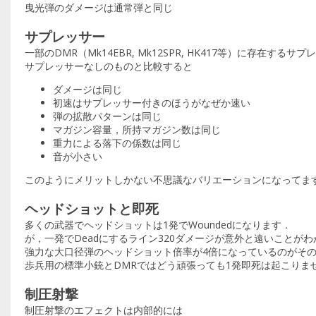
曳光弾のダメージは通常弾と同じ
サプレッサー
一部のDMR（Mk14EBR, Mk12SPR, HK417等）に存在す
サプレッサーなしのものと比較すると
ダメージは同じ
初速はサプレッサー付きのほうがなぜか速い
弾の拡散パターンは同じ
マガジン容量，所持マガジン数は同じ
重力による落下の係数は同じ
音が小さい
このようにメリットしかない不思議なバリエーションになってま
ヘッドショットと即死
多くの武器でヘッドショットは1発でWoundedになります．
が，一発でDeadにするライン320ダメージが意外と遠いことが
強力な大口径弾のヘッドショット倍率が4倍になっているのがそ
歩兵用の標準小銃とDMRではどう頑張っても1発即死は起こりま
制圧射撃
制圧射撃のエフェクトは内部的には