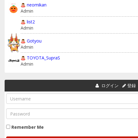
neomikan
Admin
list2
Admin
Gotyou
Admin
TOYOTA_SupraS
Admin
ログイン
登録
Remember Me