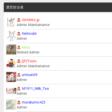
運営担当者
GinNeko.jp
Admin Maintainanse
Nelnoskii
Admin
keisu
Retired Admin
[JP]Tsuru
Admin Maintainanse
umisan09
Admin
M1911_Milk_Tea
Admin
murakumo425
Admin