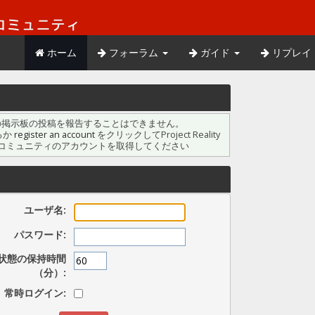
ホーム
フォーラム
ガイド
リプレイ
の掲示板の投稿を報告することはできません。
るか
register an account
をクリックしてProject Reality
コミュニティのアカウントを取得してください
ン
ユーザ名:
パスワード:
状態の保持時間
（分）:
常時ログイン: