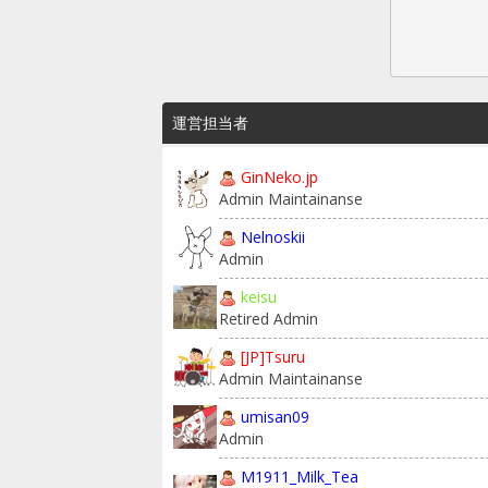
運営担当者
GinNeko.jp
Admin Maintainanse
Nelnoskii
Admin
keisu
Retired Admin
[JP]Tsuru
Admin Maintainanse
umisan09
Admin
M1911_Milk_Tea