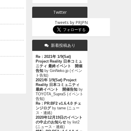
Twitter
Tweets by PRJPN
新着投稿あり
Re：2021年 1/9(Sat)
Project Reality 日本コミュ
ニティ 最終イベント 開催
告知
by
GinNeko.jp
(
イベン
ト告知
)
2021年 1/9(Sat) Project
Reality 日本コミュニティ
最終イベント 開催告知
by
TOYOTA_SupraS
(
イベント
告知
)
Re：PR:BF2 v1.6.4.0 チェ
ンジログ
by
tame
(
ニュー
ス・連絡
)
2020年12月19日のイベント
の中止のお知らせ
by
list2
(
ニュース・連絡
)