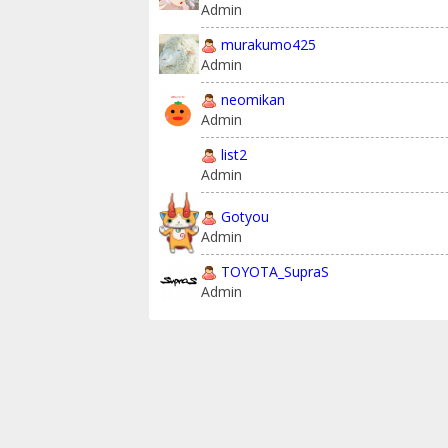
Admin
murakumo425
Admin
neomikan
Admin
list2
Admin
Gotyou
Admin
TOYOTA_SupraS
Admin