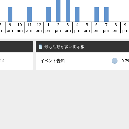
8
9
10
11
12
1
2
3
4
5
6
7
8
9
am
am
am
am
pm
pm
pm
pm
pm
pm
pm
pm
pm
pm
最も活動が多い掲示板
14
イベント告知
0.7