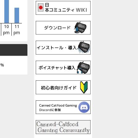
10
11
pm
pm
9%