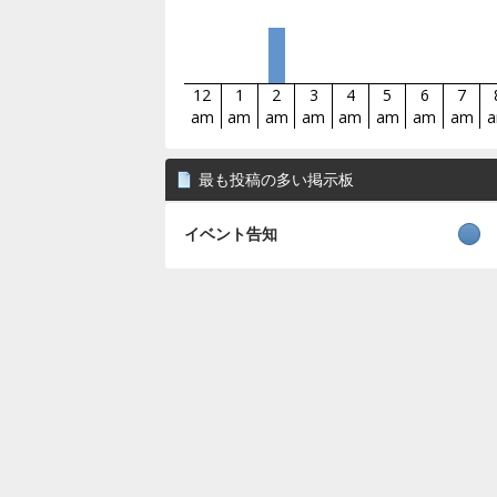
12
1
2
3
4
5
6
7
am
am
am
am
am
am
am
am
最も投稿の多い掲示板
イベント告知