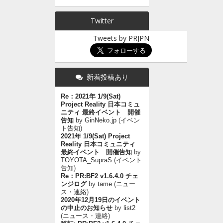
Twitter
Tweets by PRJPN
新着投稿あり
Re：2021年 1/9(Sat)
Project Reality 日本コミュ
ニティ 最終イベント 開催
告知
by
GinNeko.jp
(
イベン
ト告知
)
2021年 1/9(Sat) Project
Reality 日本コミュニティ
最終イベント 開催告知
by
TOYOTA_SupraS
(
イベント
告知
)
Re：PR:BF2 v1.6.4.0 チェ
ンジログ
by
tame
(
ニュー
ス・連絡
)
2020年12月19日のイベント
の中止のお知らせ
by
list2
(
ニュース・連絡
)