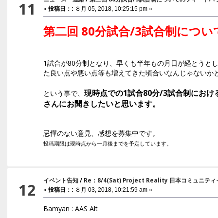
11
«
投稿日：:
８月 05, 2018, 10:25:15 pm »
第二回 80分試合/3試合制につ
1試合が80分制となり、早くも半年もの月日が経とうと
た良い点や悪い点等も増えてきた頃合いなんじゃないかと思
現時点での1試合80分/3試合制にお
という事で、
さんにお聞きしたいと思います。
忌憚のない意見、感想を募集中です。
投稿期限は現時点から一月後までを予定しています。
イベント告知
/
Re：8/4(Sat) Project Reality 日本コミュ
12
«
投稿日：:
８月 03, 2018, 10:21:59 am »
Bamyan : AAS Alt