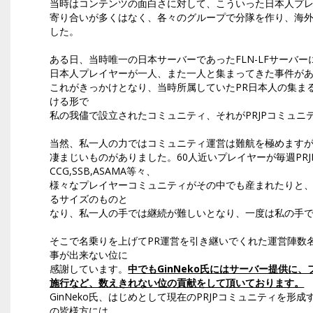
当時はコンテンツの面白さに対して、こういった日本人プ
寄り合いが多くはなく、各々のグループで分隊を作り、海
した。
ある日、当時唯一の日本サーバーであったFLN-LFサーバ
日本人プレイヤーが一人、また一人と集まってきた事件が
これがきっかけとなり、当時所属していたPR日本人の集ま
ける形で
私の我儘で設立されたコミュニティ、それがPRJPコミュニ
当然、私一人の力ではコミュニティ運営は難航を極めます
凄まじいものがありました。60人近いプレイヤーが毎週PR
CCG,SSB,ASAMA等々、
様々なプレイヤーコミュニティがその中でも産まれたりと、
るサイズのものと
なり、私一人の手では継続が難しいとなり、一度は私の手
そこで名乗りを上げてPR運営を引き継いでくれた運営陣数
事が出来ない位に
感謝しています。
中でもGinNeko氏にはサーバー提供に
施行など、数えきれない位の貢献をして頂いております。
GinNeko氏、はじめとして現在のPRJPコミュニティを
の皆様方には