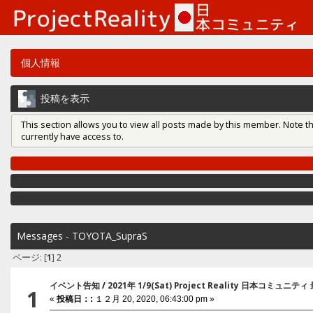
個人情報
投稿を表示
This section allows you to view all posts made by this member. Note t
currently have access to.
Messages - TOYOTA_SupraS
ページ: [
1
]
2
イベント告知
/
2021年 1/9(Sat) Project Reality 日本コミ
1
«
投稿日：:
１２月 20, 2020, 06:43:00 pm »