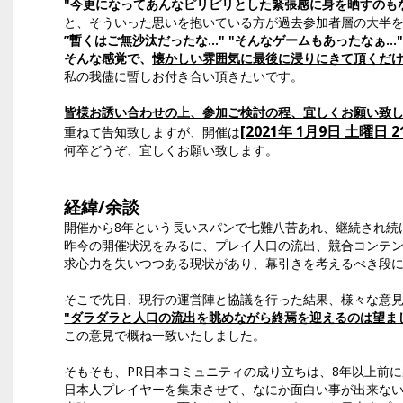
"今更になってあんなピリピリとした緊張感に身を晒すのもなぁ
と、そういった思いを抱いている方が過去参加者層の大半
”暫くはご無沙汰だったな..." "そんなゲームもあったなぁ...
そんな感覚で、
懐かしい雰囲気に最後に浸りにきて頂くだ
私の我儘に暫しお付き合い頂きたいです。
皆様お誘い合わせの上、参加ご検討の程、宜しくお願い致
[2021年 1月9日 土曜日 21
重ねて告知致しますが、開催は
何卒どうぞ、宜しくお願い致します。
経緯/余談
開催から8年という長いスパンで七難八苦あれ、継続され続け
昨今の開催状況をみるに、プレイ人口の流出、競合コンテ
求心力を失いつつある現状があり、幕引きを考えるべき段
そこで先日、現行の運営陣と協議を行った結果、様々な意
"ダラダラと人口の流出を眺めながら終焉を迎えるのは望ま
この意見で概ね一致いたしました。
そもそも、PR日本コミュニティの成り立ちは、8年以上前
日本人プレイヤーを集束させて、なにか面白い事が出来な