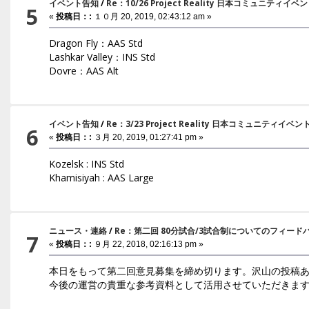
イベント告知
/
Re：10/26 Project Reality 日本コミュニティイ
5
«
投稿日：:
１０月 20, 2019, 02:43:12 am »
Dragon Fly：AAS Std
Lashkar Valley：INS Std
Dovre：AAS Alt
イベント告知
/
Re：3/23 Project Reality 日本コミュニティイベ
6
«
投稿日：:
３月 20, 2019, 01:27:41 pm »
Kozelsk : INS Std
Khamisiyah : AAS Large
ニュース・連絡
/
Re：第二回 80分試合/3試合制についてのフィード
7
«
投稿日：:
９月 22, 2018, 02:16:13 pm »
本日をもって第二回意見募集を締め切ります。沢山の投稿
今後の運営の貴重な参考資料として活用させていただきま