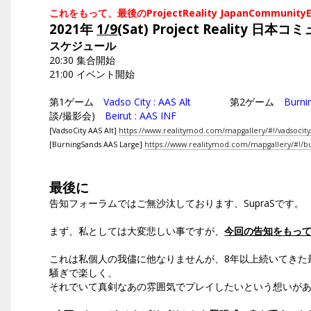
これをもって、最後のProjectReality JapanCommuni
2021年
1/9
(Sat) Project Reality 
スケジュール
20:30 集合開始
21:00 イベント開始
第1ゲーム
Vadso City : AAS Alt
第2ゲーム
Burni
談/撮影会)
Beirut : AAS INF
[VadsoCity AAS Alt]
https://www.realitymod.com/mapgallery/#!/vadsocit
[BurningSands AAS Large]
https://www.realitymod.com/mapgallery/#!/b
最後に
告知フォーラムではご無沙汰しております、SupraSです。
まず、私としては大変悲しい事ですが、
今回の告知をもって
これは私個人の我儘に他なりませんが、8年以上続いてきた
騒ぎで楽しく、
それでいて真剣なあの雰囲気でプレイしたいという想いが