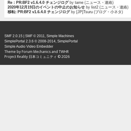
Re：PR:BF2 v1.6.4.0 チェンジログ
by
tame
(
ニュース・連絡
)
2020年12月19日のイベントの中止のお知らせ
by
list2
(
ニュース・連絡
)
移転: PR:BF2 v1.6.4.0 チェンジログ
by
[JP]Tsuru
(
ブログ・小ネタ
)
SMF 2.0.15
|
SMF © 2011
,
Simple Machines
SimplePortal 2.3.6 © 2008-2014, SimplePortal
Simple Audio Video Embedder
Theme by
Forum Mechanics
and
TWHR
Project Reality 日本コミュニティ © 2026