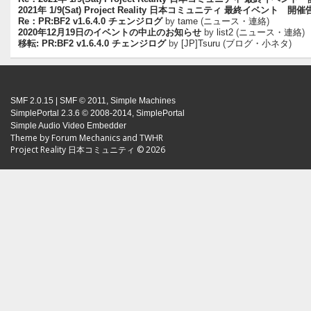
2021年 1/9(Sat) Project Reality 日本コミュニティ 最終イベント 開
Re：PR:BF2 v1.6.4.0 チェンジログ
by
tame
(
ニュース・連絡
)
2020年12月19日のイベントの中止のお知らせ
by
list2
(
ニュース・連絡
)
移転: PR:BF2 v1.6.4.0 チェンジログ
by
[JP]Tsuru
(
ブログ・小ネタ
)
SMF 2.0.15
|
SMF © 2011
,
Simple Machines
SimplePortal 2.3.6 © 2008-2014, SimplePortal
Simple Audio Video Embedder
Theme by
Forum Mechanics
and
TWHR
Project Reality 日本コミュニティ © 2026