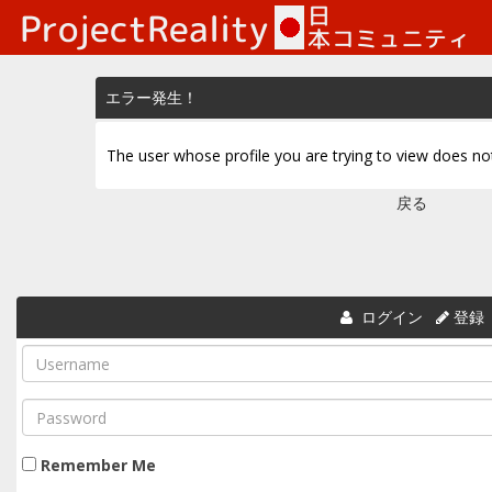
エラー発生！
The user whose profile you are trying to view does not
戻る
ログイン
登録
Remember Me